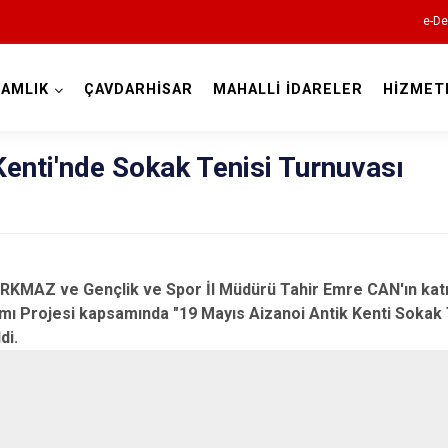
e-De
AMLIK
ÇAVDARHİSAR
MAHALLİ İDARELER
HİZMET
Kütahya
Kenti'nde Sokak Tenisi Turnuvası
MAZ ve Gençlik ve Spor İl Müdürü Tahir Emre CAN'ın katıl
tımı Projesi kapsamında "19 Mayıs Aizanoi Antik Kenti Sokak 
Altıntaş
di.
Aslanapa
Çavdarhisar
Domaniç