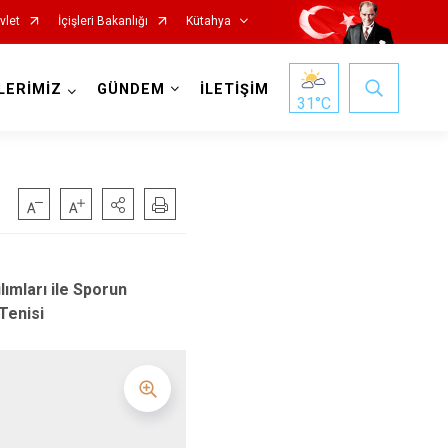
vlet
İçişleri Bakanlığı
Kütahya
LERİMİZ
GÜNDEM
İLETİŞİM
31
°C
ımları ile Sporun
Tenisi
Gediz
Hisarcık
Pazarlar
Şaphane