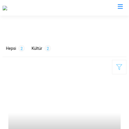
Kütahya
Altıntaş
Gediz
Hepsi
Kültür
2
2
Aslanapa
Hisarcık
Çavdarhisar
Pazarlar
Domaniç
Şaphane
Dumlupınar
Simav
ETİKETLER
Emet
Tavşanlı
Turizm
2