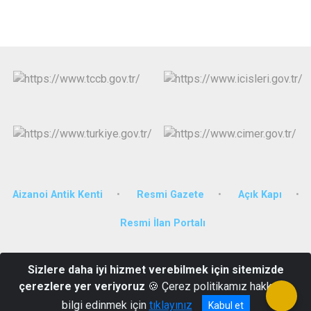
Aizanoi Antik Kenti
Resmi Gazete
Açık Kapı
Resmi İlan Portalı
Cereller Mahallesi 4. Sokak No:2 Hükümet Konağı
Sizlere daha iyi hizmet verebilmek için sitemizde
ÇAVDARHİSAR/KÜTAHYA
çerezlere yer veriyoruz
🍪 Çerez politikamız hakkında
0274 351 2101
bilgi edinmek için
tıklayınız
Kabul et