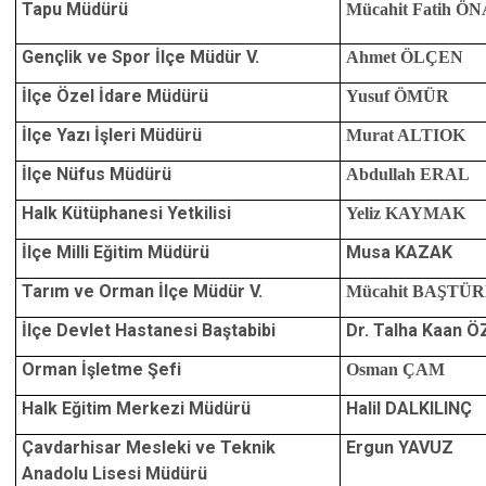
Tapu Müdürü
Mücahit Fatih Ö
Gençlik ve Spor İlçe Müdür V.
Ahmet ÖLÇEN
İlçe Özel İdare Müdürü
Yusuf ÖMÜR
İlçe Yazı İşleri Müdürü
Murat ALTIOK
İlçe Nüfus Müdürü
Abdullah ERAL
Halk Kütüphanesi Yetkilisi
Yeliz KAYMAK
İlçe Milli Eğitim Müdürü
Musa KAZAK
Tarım ve Orman İlçe Müdür V.
Mücahit BAŞTÜ
İlçe Devlet Hastanesi Baştabibi
Dr. Talha Kaan 
Orman İşletme Şefi
Osman ÇAM
Halk Eğitim Merkezi Müdürü
Halil DALKILINÇ
Çavdarhisar Mesleki ve Teknik
Ergun YAVUZ
Anadolu Lisesi Müdürü