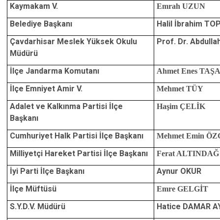
Kaymakam V.
Emrah UZUN
Belediye Başkanı
Halil İbrahim T
Çavdarhisar Meslek Yüksek Okulu
Prof. Dr. Abdull
Müdürü
İlçe Jandarma Komutanı
Ahmet Enes TAŞ
İlçe Emniyet Amir V.
Mehmet TÜY
Adalet ve Kalkınma Partisi İlçe
Haşim ÇELİK
Başkanı
Cumhuriyet Halk Partisi İlçe Başkanı
Mehmet Emin Ö
Milliyetçi Hareket Partisi İlçe Başkanı
Ferat ALTINDAĞ
İyi Parti İlçe Başkanı
Aynur OKUR
İlçe Müftüsü
Emre GELGİT
S.Y.D.V. Müdürü
Hatice DAMAR A